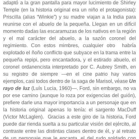
adaptó a la gran pantalla para mayor lucimiento de Shirley
Temple (en la historia original era un niño el protagonista):
Priscilla (alias “Winkie”) y su madre viajan a la India para
reunirse con el abuelo de la pequeña. Llegan en un difícil
momento dadas las escaramuzas de los nativos en la región
y el mal carácter del abuelo, a la sazón coronel del
regimiento.
Con estos mimbres, cualquier otro
habría
explotado el ñoño conflicto que subyace en la trama entre la
pequeña repipi, pero encantadora, y el estirado abuelo, el
coronel ordanencista interpretado por C. Aubrey Smith, en
su registro de siempre —en el cine patrio hay varios
ejemplos, casi todos dentro de la saga de Marisol, véase
Un
rayo de luz
(Luís Lucia, 1960)—. Ford, sin embargo, no va
por ese camino (aunque lo roza por exigencias del guión),
prefiere darle una mayor importancia a un personaje que en
la historia original apenas lo tenía: el sargento MacDuff
(Victor McLaglen).
Gracias a este giro de la historia, Ford
puede dar rienda suelta a su particular visión del ejército, al
contraste entre las distintas clases dentro de él, y al retrato
de un personaje que le encanta, el del rudo soldado con