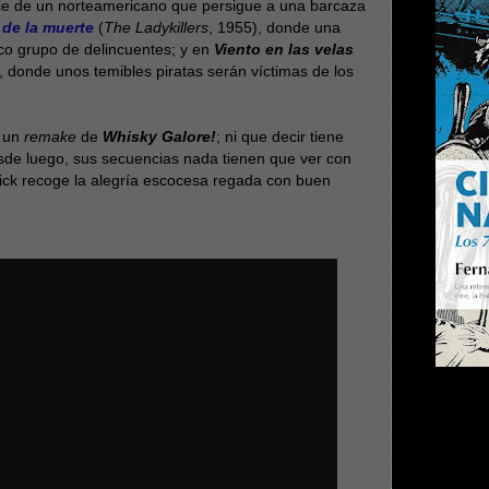
rie de un norteamericano que persigue a una barcaza
 de la muerte
(
The Ladykillers
, 1955), donde una
ico grupo de delincuentes; y en
Viento en las velas
, donde unos temibles piratas serán víctimas de los
ó un
remake
de
Whisky Galore!
; ni que decir tiene
esde luego, sus secuencias nada tienen que ver con
ick recoge la alegría escocesa regada con buen
Nº1 en 
varias 
"Estupen
clásicos
para AB