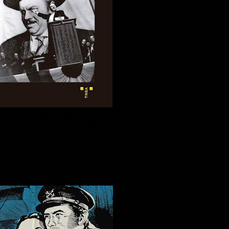
ejores películas de Hollywood
tadas por sus directores. Disponible ya
ías.
 Y NAVEGACIÓN
 mares en 70 películas