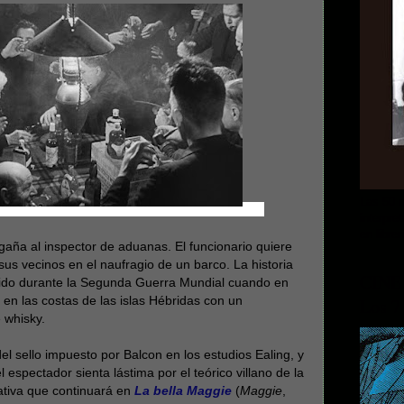
Las 50 m
interpre
en librer
gaña al inspector de aduanas. El funcionario quiere
sus vecinos en el naufragio de un barco. La historia
CINE
rido durante la Segunda Guerra Mundial cuando en
ó en las costas de las islas Hébridas con un
Los 7
 whisky.
el sello impuesto por Balcon en los estudios Ealing, y
 espectador sienta lástima por el teórico villano de la
ativa que continuará en
La bella Maggie
(
Maggie
,