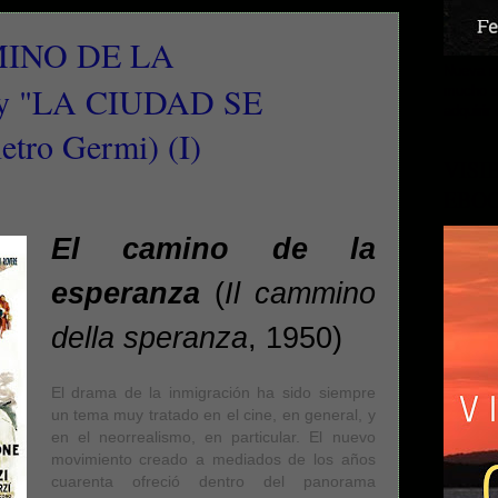
INO DE LA
Nueva no
y "LA CIUDAD SE
mucho s
adquirir 
tro Germi) (I)
VISI
EBO
El camino de la
esperanza
(
Il cammino
della speranza
, 1950)
El drama de la inmigración ha sido siempre
un tema muy tratado en el cine, en general, y
en el neorrealismo, en particular. El nuevo
movimiento creado a mediados de los años
cuarenta ofreció dentro del panorama