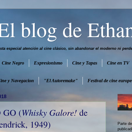
El blog de Etha
ta especial atención al cine clásico, sin abandonar el moderno ni perder 
Cine Negro
Expresionismo
Cine y Tapas
Cine en TV
ine y Navegacion
"El Autoremake"
Festival de cine europ
018
 GO (
Whisky Galore!
de
ndrick, 1949)
Parte de
publica