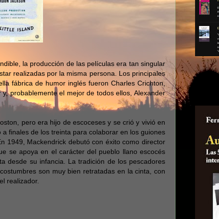
undible, la producción de las películas era tan singular
star realizadas por la misma persona. Los principales
¡NO
ella fábrica de humor inglés fueron Charles Crichton,
AUTO
y, probablemente el mejor de todos ellos, Alexander
ston, pero era hijo de escoceses y se crió y vivió en
 a finales de los treinta para colaborar en los guiones
En 1949, Mackendrick debutó con éxito como director
que se apoya en el carácter del pueblo llano escocés
ta desde su infancia. La tradición de los pescadores
s costumbres son muy bien retratadas en la cinta, con
el realizador.