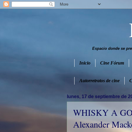
Espacio donde se pres
Inicio
Cine Fórum
Autorretratos de cine
C
lunes, 17 de septiembre de 2
WHISKY A GO
Alexander Macke