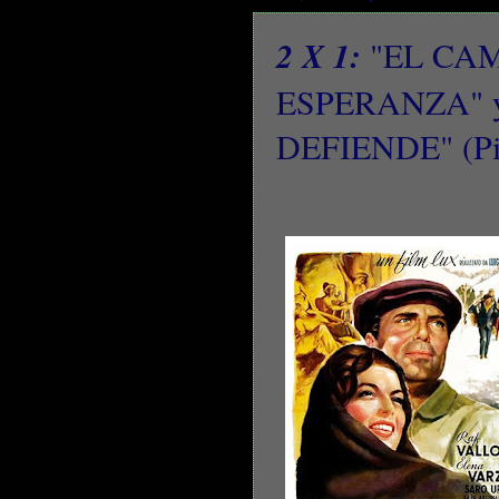
2 X 1:
"EL CAM
ESPERANZA" 
DEFIENDE" (Pie