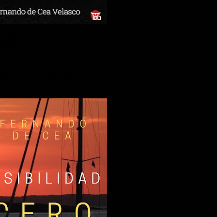
vela, entre histórica y thriller, con
uspense y misterio. Ya se puede
en librerías.
BILIDAD CERO ¡EN
OK!