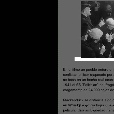
En el filme un pueblo entero en
confiscar el licor saqueado por 
se basa en un hecho real ocur
1941 el SS “Politician” naufrag
cargamento de 24.000 cajas de
Mackendrick se distancia algo d
en
Whisky a go go
logra que el
película. Una ambigüedad narr