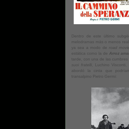
Dentro de este último subgé
melodramas más o menos realis
ya sea a modo de
road movi
estática como la de
Arroz ama
tarde, con una de las cumbres d
suoi fratelli
, Luchino Visconti
abordó la cinta que podríam
transalpino Pietro Germi: