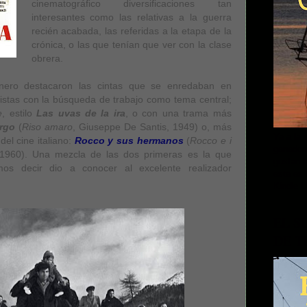
cinematográfico diversificaciones tan
interesantes como las relativas a la guerra
recién acabada, las referidas a la etapa de la
crónica, o las que tenían que ver con la clase
obrera.
nero destacaron las cintas que se enredaban en
tas con la búsqueda de trabajo como tema central;
e
, estilo
Las uvas de la ira
, o con una trama más
rgo
(
Riso amaro
, Giuseppe De Santis, 1949) o, más
Ya a la 
el cine italiano:
Rocco y sus hermanos
(
Rocco e i
ganadora
, 1960). Una mezcla de las dos primeras es la que
gustan l
os decir dio a conocer al excelente realizador
este es 
Kindle U
EL S
DE T