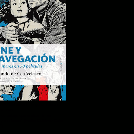
AMAZON en cine de género durante
semanas.
do trabajo que analiza filmes
 y modernos" (Emilio Gutiérrez Caba
C)