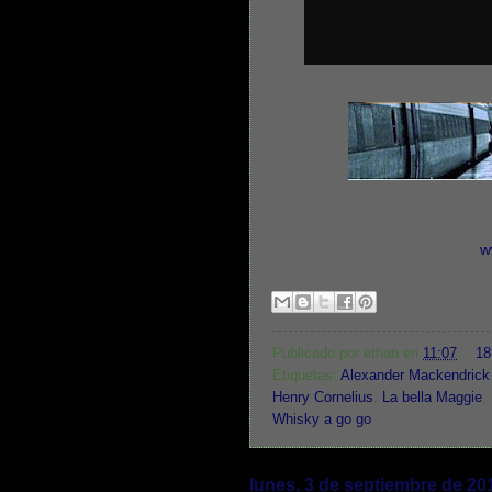
w
Publicado por
ethan
en
11:07
18
Etiquetas:
Alexander Mackendrick
Henry Cornelius
,
La bella Maggie
,
Whisky a go go
lunes, 3 de septiembre de 20