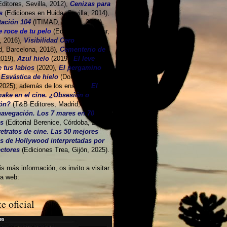
itores, Sevilla, 2012),
Cenizas para
s
(Ediciones en Huida, Sevilla, 2014),
tación 104
(ITIMAD, Sevilla, 2014),
e roce de tu pelo
(Ediciones Alféizar,
, 2016),
Visibilidad Cero
(Editorial
d, Barcelona, 2018),
Cementerio de
2019),
Azul hielo
(2019),
El leve
e tus labios
(2020),
El pergamino
y
Esvástica de hielo
(Dokusou,
 2025); además de los ensayos
El
ake en el cine. ¿Obsesión o
ión?
(T&B Editores, Madrid, 2014);
navegación. Los 7 mares en 70
as
(Editorial Berenice, Córdoba, 2018)
etratos de cine. Las 50 mejores
as de Hollywood interpretadas por
ectores
(Ediciones Trea, Gijón, 2025).
is más información, os invito a visitar
na web:
e oficial